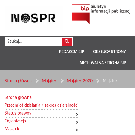
REDAKCJA BIP
OBSŁUGA STRONY
ARCHIWALNA STRONA BIP
Strona główna
Majątek
Majątek 2020
Majątek
Strona główna
Przedmiot działania / zakres działalności
Status prawny
Organizacja
Majątek