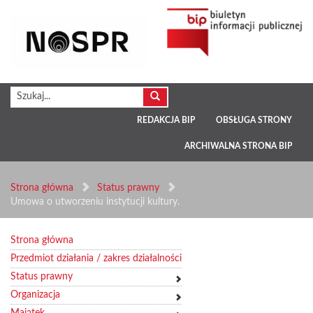
REDAKCJA BIP
OBSŁUGA STRONY
ARCHIWALNA STRONA BIP
Strona główna
Status prawny
Umowa o utworzeniu instytucji kultury.
Strona główna
Przedmiot działania / zakres działalności
Status prawny
Organizacja
Majątek