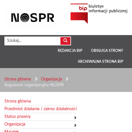
REDAKCJA BIP
OBSŁUGA STRONY
ARCHIWALNA STRONA BIP
Strona główna
Organizacja
Regulamin organizacyjny NOSPR
Strona główna
Przedmiot działania / zakres działalności
Status prawny
Organizacja
Majątek