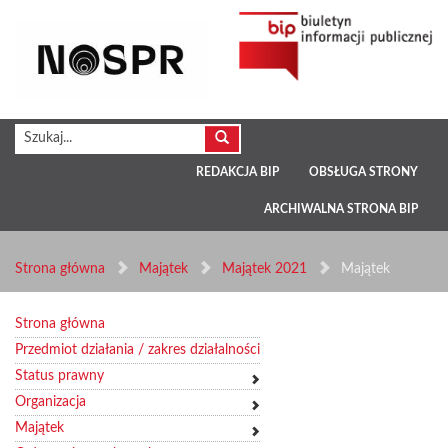
REDAKCJA BIP
OBSŁUGA STRONY
ARCHIWALNA STRONA BIP
Strona główna
Majątek
Majątek 2021
Majątek
Strona główna
Przedmiot działania / zakres działalności
Status prawny
Organizacja
Majątek