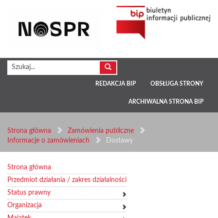
REDAKCJA BIP
OBSŁUGA STRONY
ARCHIWALNA STRONA BIP
Strona główna
Zamówienia publiczne
Informacje o zamówieniach
Dostawy
Strona główna
Przedmiot działania / zakres działalności
Status prawny
Organizacja
Majątek