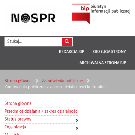
REDAKCJA BIP
OBSŁUGA STRONY
ARCHIWALNA STRONA BIP
Strona główna
Zamówienia publiczne
Zamówienia publiczne z zakresu działalności kulturalnej
Strona główna
Przedmiot działania / zakres działalności
Status prawny
Organizacja
Majątek