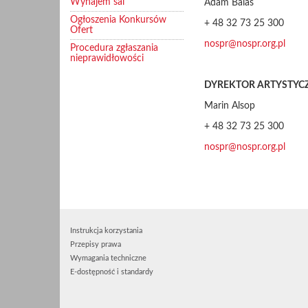
Wynajem sal
Adam Balas
Ogłoszenia Konkursów
+ 48 32 73 25 300
Ofert
nospr@nospr.org.pl
Procedura zgłaszania
nieprawidłowości
DYREKTOR ARTYSTYCZ
Marin Alsop
+ 48 32 73 25 300
nospr@nospr.org.pl
Instrukcja korzystania
Przepisy prawa
Wymagania techniczne
E-dostępność i standardy