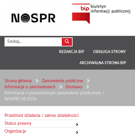
REDAKCJA BIP
OBSŁUGA STRONY
ARCHIWALNA STRONA BIP
Strona główna
Zamówienia publiczne
Informacje o zamówieniach
Dostawy
Informacja o prowadzonym zamówieniu publicznym /
NOSPR/18/2016
Przedmiot działania / zakres działalności
Status prawny
Organizacja