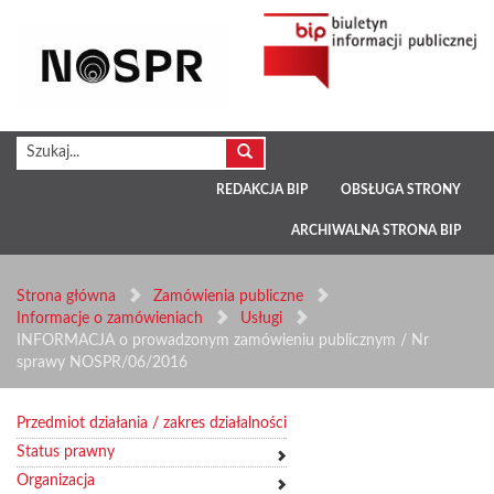
REDAKCJA BIP
OBSŁUGA STRONY
ARCHIWALNA STRONA BIP
Strona główna
Zamówienia publiczne
Informacje o zamówieniach
Usługi
INFORMACJA o prowadzonym zamówieniu publicznym / Nr
sprawy NOSPR/06/2016
Przedmiot działania / zakres działalności
Status prawny
Organizacja