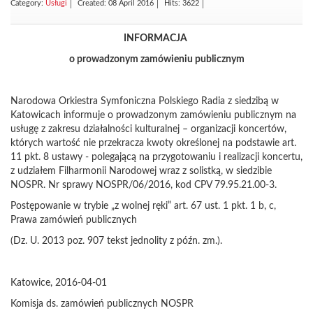
Category:
Usługi
Created: 08 April 2016
Hits: 3622
INFORMACJA
o prowadzonym zamówieniu publicznym
Narodowa Orkiestra Symfoniczna Polskiego Radia z siedzibą w
Katowicach informuje o prowadzonym zamówieniu publicznym na
usługę z zakresu działalności kulturalnej – organizacji koncertów,
których wartość nie przekracza kwoty określonej na podstawie art.
11 pkt. 8 ustawy - polegającą na przygotowaniu i realizacji koncertu,
z udziałem Filharmonii Narodowej wraz z solistką, w siedzibie
NOSPR. Nr sprawy NOSPR/06/2016, kod CPV 79.95.21.00-3.
Postępowanie w trybie „z wolnej ręki” art. 67 ust. 1 pkt. 1 b, c,
Prawa zamówień publicznych
(Dz. U. 2013 poz. 907 tekst jednolity z późn. zm.).
Katowice, 2016-04-01
Komisja ds. zamówień publicznych NOSPR