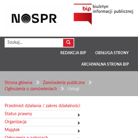
REDAKCJA BIP
OBSŁUGA STRONY
ARCHIWALNA STRONA BIP
Strona główna
Zamówienia publiczne
Ogłoszenia o zamówieniach
Usługi
Przedmiot działania / zakres działalności
Status prawny
Organizacja
Majątek
Ogłoszenia o naborach