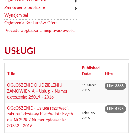
Zamówienia publiczne
Wynajem sal
Ogłoszenia Konkursów Ofert
Procedura zgłaszania nieprawidłowości
USŁUGI
Published
Title
Date
Hits
14 March
OGŁOSZENIE O UDZIELENIU
Hits: 3868
2016
ZAMÓWIENIA – Usługi / Numer
ogłoszenia: 26019 - 2016
11
OGŁOSZENIE - Usługa rezerwacji,
Hits: 4595
February
zakupu i dostawy biletów lotniczych
2016
dla NOSPR / Numer ogłoszenia:
30732 - 2016