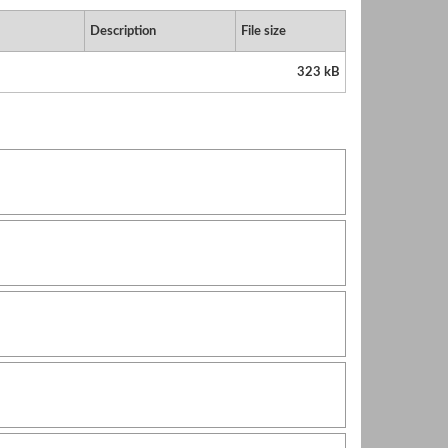
Description
File size
323 kB