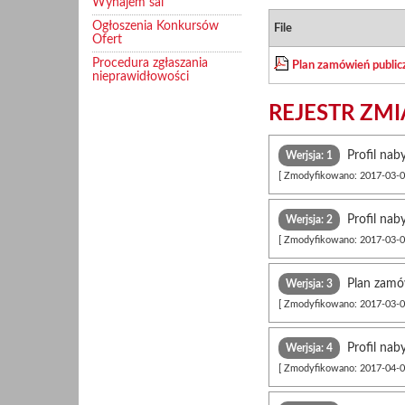
Wynajem sal
Ogłoszenia Konkursów
File
Ofert
Procedura zgłaszania
Plan zamówień public
nieprawidłowości
REJESTR ZM
Profil nab
Werjsja: 1
[ Zmodyfikowano: 2017-03-06
Profil nab
Werjsja: 2
[ Zmodyfikowano: 2017-03-06
Plan zamów
Werjsja: 3
[ Zmodyfikowano: 2017-03-06
Profil nab
Werjsja: 4
[ Zmodyfikowano: 2017-04-04