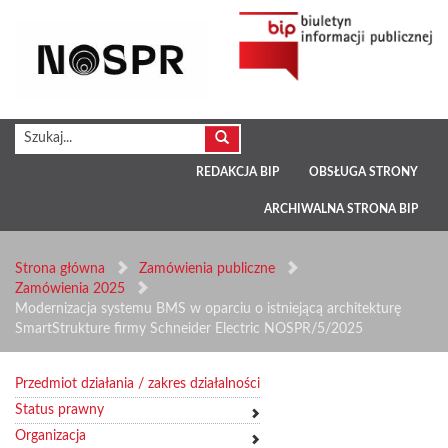
REDAKCJA BIP
OBSŁUGA STRONY
ARCHIWALNA STRONA BIP
Strona główna
Zamówienia publiczne
Zamówienia 2025
Modernizacja systemu BMS w oparciu o istniejącą architekturę
SmartStrukture firmy Schneider Electric NOSPR/5/2025
Przedmiot działania / zakres działalności
Status prawny
Organizacja